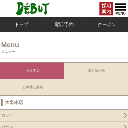
togg
men
MENU
トップ
電話/予約
クーポン
Menu
メニュー
大泉本店
東久留米店
石神井公園店
大泉本店
カット
パーマ