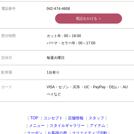
電話番号
042-474-4608
電話をかける ＞
受付時間
カット/9：00～18:00
パーマ・カラー/9：00～17:00
定休日
毎週火曜日
駐車場
1台有り
カード
VISA・セゾン・JCB ・UC・PayPay・D払い・AU
ペイなど
｜
TOP
｜
コンセプト
｜
店舗情報
｜
スタッフ
｜
｜
メニュー
｜
スタイルギャラリー
｜
アイテム
｜
｜
クーポン
｜
お客様の声
｜
クリエイティブ活動
｜