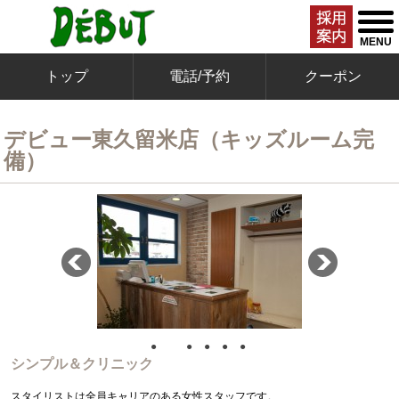
togg
men
MENU
トップ
電話/予約
クーポン
デビュー東久留米店（キッズルーム完
備）
●
●
●
●
●
●
シンプル＆クリニック
スタイリストは全員キャリアのある女性スタッフです。