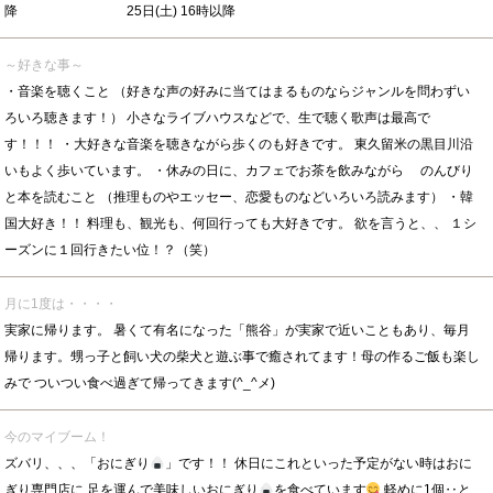
降 25日(土) 16時以降
～好きな事～
・音楽を聴くこと （好きな声の好みに当てはまるものならジャンルを問わずい
ろいろ聴きます！） 小さなライブハウスなどで、生で聴く歌声は最高で
す！！！ ・大好きな音楽を聴きながら歩くのも好きです。 東久留米の黒目川沿
いもよく歩いています。 ・休みの日に、カフェでお茶を飲みながら のんびり
と本を読むこと （推理ものやエッセー、恋愛ものなどいろいろ読みます） ・韓
国大好き！！ 料理も、観光も、何回行っても大好きです。 欲を言うと、、 １シ
ーズンに１回行きたい位！？（笑）
月に1度は・・・・
実家に帰ります。 暑くて有名になった「熊谷」が実家で近いこともあり、毎月
帰ります。甥っ子と飼い犬の柴犬と遊ぶ事で癒されてます！母の作るご飯も楽し
みで ついつい食べ過ぎて帰ってきます(^_^メ)
今のマイブーム！
ズバリ、、、「おにぎり
」です！！ 休日にこれといった予定がない時はおに
ぎり専門店に 足を運んで美味しいおにぎり
を食べています
軽めに1個‥と