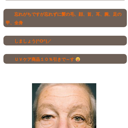
忘れがちですが忘れずに髪の毛、顔、首、耳、腕、足の
甲、全身
しましょう(^O^)／
ＵＶケア商品１０％引きで～す