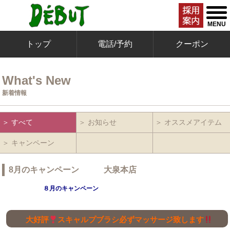
togg
men
MENU
トップ
電話/予約
クーポン
What's New
新着情報
＞ すべて
＞ お知らせ
＞ オススメアイテム
＞ キャンペーン
8月のキャンペーン 大泉本店
８月のキャンペーン
大好評
スキャルプブラシ必ずマッサージ致します