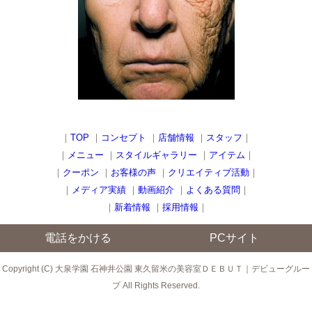
｜
TOP
｜
コンセプト
｜
店舗情報
｜
スタッフ
｜
｜
メニュー
｜
スタイルギャラリー
｜
アイテム
｜
｜
クーポン
｜
お客様の声
｜
クリエイティブ活動
｜
｜
メディア実績
｜
動画紹介
｜
よくある質問
｜
｜
新着情報
｜
採用情報
｜
電話をかける
PCサイト
Copyright (C) 大泉学園 石神井公園 東久留米の美容室ＤＥＢＵＴ｜デビューグルー
プ All Rights Reserved.