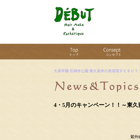
大泉学園 石神井公園 東久留米の美容室ＤＥＢＵＴ
4・5月のキャンペーン！！～東久
ＣＥＦＩＮＥ(セフ
紫外