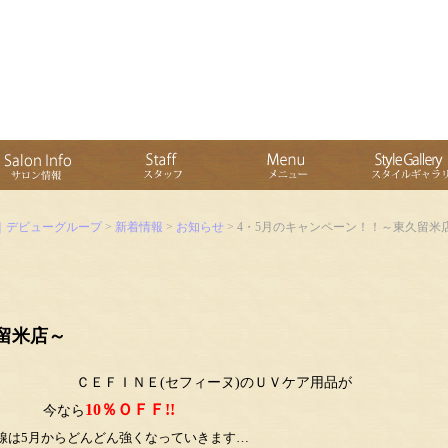
｜デビューグループ
>
新着情報
>
お知らせ
> 4・5月のキャンペーン！！～東久留米
留米店～
ィーヌ)のＵＶケア用品が
10％ＯＦＦ!!
今なら
線は5月からどんどん強くなっていきます…