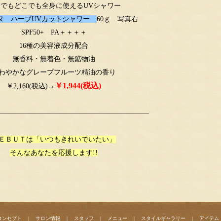
つでもどこでも全身に使えるUVシャワー
ヌ ハーブUVカットシャワー
60ｇ 写真右
SPF50+ PA＋＋＋＋
16種の美容液成分配合
無香料・無着色・無鉱物油
わやかなグレープフルーツ精油の香り
￥1,944(税込)
￥2,160(税込)→
—————————————————————–
ＥＢＵＴは「いつもきれいでいたい」
そんなあなたを応援します!!
コンセプト
|
サロン情報
|
スタッフ
|
メニュー
|
スタイルギャラリー
|
アイテム