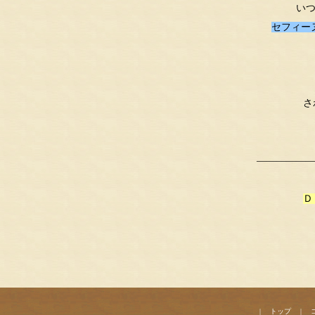
い
セフィー
さ
——————
Ｄ
|
トップ
|