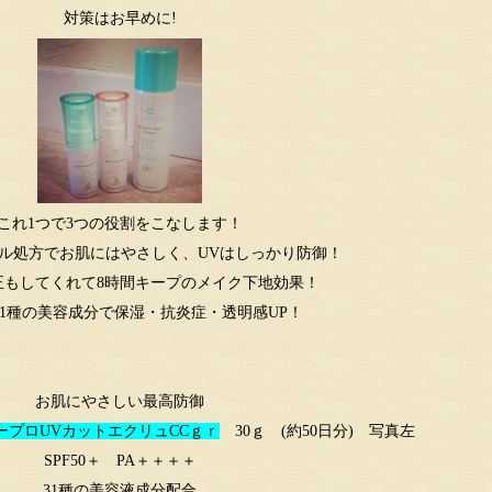
対策はお早めに!
これ1つで3つの役割をこなします！
カル処方でお肌にはやさしく、UVはしっかり防御！
正もしてくれて8時間キープのメイク下地効果！
31種の美容成分で保湿・抗炎症・透明感UP！
お肌にやさしい最高防御
プロUVカットエクリュCCｇｒ
30ｇ (約50日分) 写真左
SPF50＋ PA＋＋＋＋
31種の美容液成分配合