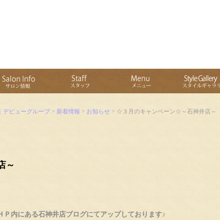
｜デビューグループ
>
新着情報
>
お知らせ
> ☆３月のキャンペーン☆～石神井店～
店～
ＨＰ内にある石神井店ブログにてアップしております♪