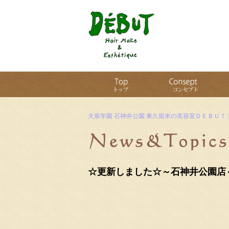
大泉学園 石神井公園 東久留米の美容室ＤＥＢＵＴ
☆更新しました☆～石神井公園店
９月のキャンペーン情報な