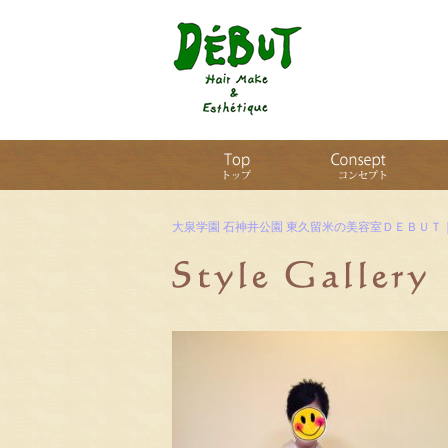
大泉学園 石神井公園 東久留米の美容室ＤＥＢＵＴ