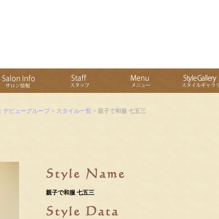
｜デビューグループ
>
スタイル一覧
> 親子で和服 七五三
親子で和服 七五三