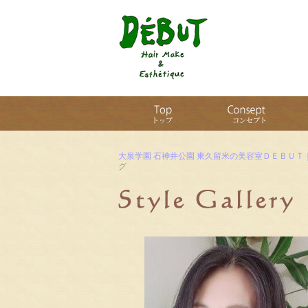
大泉学園 石神井公園 東久留米の美容室ＤＥＢＵＴ
グ