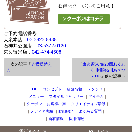
ご予約電話番号
大泉本店…
03-3923-8988
石神井公園店…
03-5372-0120
東久留米店…
042-474-4608
←次の記事「
☆模様替え
「
東久留米 第23回わくわ
☆
」
く川掃除&川あそび
2016
」前の記事→
｜
TOP
｜
コンセプト
｜
店舗情報
｜
スタッフ
｜
｜
メニュー
｜
スタイルギャラリー
｜
アイテム
｜
｜
クーポン
｜
お客様の声
｜
クリエイティブ活動
｜
｜
メディア実績
｜
動画紹介
｜
よくある質問
｜
｜
新着情報
｜
採用情報
｜
電話をかける
PCサイト