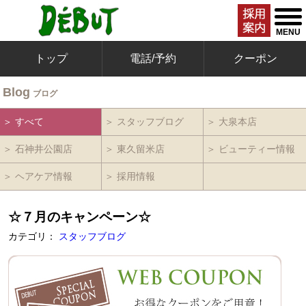
togg
men
MENU
トップ
電話/予約
クーポン
Blog
ブログ
＞ すべて
＞ スタッフブログ
＞ 大泉本店
＞ 石神井公園店
＞ 東久留米店
＞ ビューティー情報
＞ ヘアケア情報
＞ 採用情報
☆７月のキャンペーン☆
カテゴリ：
スタッフブログ