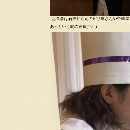
↑お食事は石神井近辺のピザ屋さんや中華屋
あっという間の完食(°▽°)