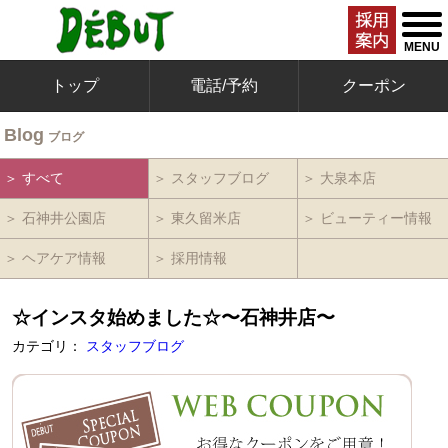
togg
men
MENU
トップ
電話/予約
クーポン
Blog
ブログ
＞ すべて
＞ スタッフブログ
＞ 大泉本店
＞ 石神井公園店
＞ 東久留米店
＞ ビューティー情報
＞ ヘアケア情報
＞ 採用情報
☆インスタ始めました☆〜石神井店〜
カテゴリ：
スタッフブログ